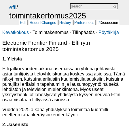
effi
/
toimintakertomus2025
Edit
RecentChanges
History
Preferences
?
Discussion
Kevätkokous
-
Toimintakertomus
- Tilinpäätös -
Pöytäkirja
Electronic Frontier Finland - Effi ry:n
toimintakertomus 2025
1. Yleistä
Effi jatkoi vuoden aikana asemassaan yhtenä johtavista
asiantuntijoista tietoyhteiskuntaa koskevissa asioissa. Tämä
näkyi mm. kutsuina erilaisiin kuulemistilaisuuksiin, kutsuina
puhujiksi erilaisiin tapahtumiin ja lausuntopyyntöinä sekä
lehdistön ja television mielenkiintona. Myös useat
yksityishenkilöt lähestyivät yhdistystä kysyen neuvoa Effin
osaamisalaan liittyvissä asioissa.
Vuoden 2025 aikana yhdistyksen toimintaa kuormitti
edelleen rahankeräysoikeudenkäynti.
2. Jäsenistö