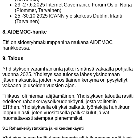
23.-27.6.2025 Internet Governance Forum Oslo, Norja
(Plommer, Tarvainen)
25.-30.10.2025 ICANN yleiskokous Dublin, Irlanti
(Tarvainen)
8. AIDEMOC-hanke
Effi on sidosryhmäkumppanina mukana AIDEMOC
hankkeessa.
9. Talous
Yhdistyksen varainhankinta jatkoi sinänsä vakaalla pohjalla
vuonna 2025. Yhdistys saa tulonsa lähes yksinomaan
jäsenmaksuista, joiden vuosittainen kertymä on pysytellyt
vakaana jo useiden vuosien ajan.
Tilikausi oli hieman alijäämäinen. Yhdistyksen taloutta rasitti
edelleen rahankeräysoikeudenkäynti, josta valitettiin
EIT:hen. Yhdistyksellä oli yksi palkattu työntekijä huhtikuun
loppuun asti, joten vuositasolla palkkakulut jäivät
huomattavasti aiempaa pienemmiksi.
9.1 Rahankeräystutkinta ja -oikeudenkäynti