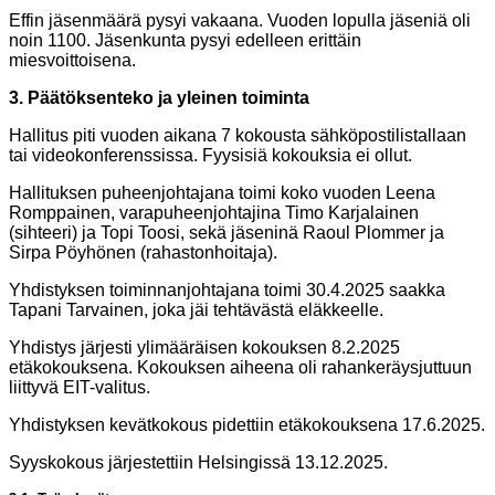
Effin jäsenmäärä pysyi vakaana. Vuoden lopulla jäseniä oli
noin 1100. Jäsenkunta pysyi edelleen erittäin
miesvoittoisena.
3. Päätöksenteko ja yleinen toiminta
Hallitus piti vuoden aikana 7 kokousta sähköpostilistallaan
tai videokonferenssissa. Fyysisiä kokouksia ei ollut.
Hallituksen puheenjohtajana toimi koko vuoden Leena
Romppainen, varapuheenjohtajina Timo Karjalainen
(sihteeri) ja Topi Toosi, sekä jäseninä Raoul Plommer ja
Sirpa Pöyhönen (rahastonhoitaja).
Yhdistyksen toiminnanjohtajana toimi 30.4.2025 saakka
Tapani Tarvainen, joka jäi tehtävästä eläkkeelle.
Yhdistys järjesti ylimääräisen kokouksen 8.2.2025
etäkokouksena. Kokouksen aiheena oli rahankeräysjuttuun
liittyvä EIT-valitus.
Yhdistyksen kevätkokous pidettiin etäkokouksena 17.6.2025.
Syyskokous järjestettiin Helsingissä 13.12.2025.