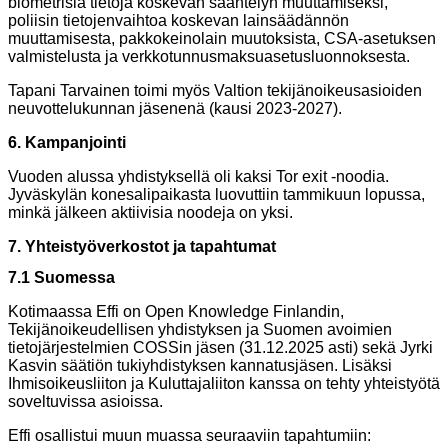
biometrisia tietoja koskevan sääntelyn muuttamiseksi,
poliisin tietojenvaihtoa koskevan lainsäädännön
muuttamisesta, pakkokeinolain muutoksista, CSA-asetuksen
valmistelusta ja verkkotunnusmaksuasetusluonnoksesta.
Tapani Tarvainen toimi myös Valtion tekijänoikeusasioiden
neuvottelukunnan jäsenenä (kausi 2023-2027).
6. Kampanjointi
Vuoden alussa yhdistyksellä oli kaksi Tor exit -noodia.
Jyväskylän konesalipaikasta luovuttiin tammikuun lopussa,
minkä jälkeen aktiivisia noodeja on yksi.
7. Yhteistyöverkostot ja tapahtumat
7.1 Suomessa
Kotimaassa Effi on Open Knowledge Finlandin,
Tekijänoikeudellisen yhdistyksen ja Suomen avoimien
tietojärjestelmien COSSin jäsen (31.12.2025 asti) sekä Jyrki
Kasvin säätiön tukiyhdistyksen kannatusjäsen. Lisäksi
Ihmisoikeusliiton ja Kuluttajaliiton kanssa on tehty yhteistyötä
soveltuvissa asioissa.
Effi osallistui muun muassa seuraaviin tapahtumiin: