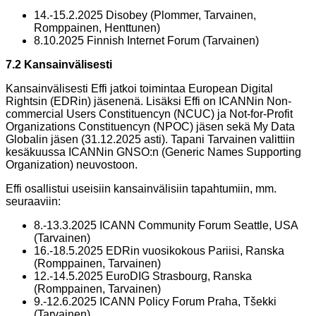
14.-15.2.2025 Disobey (Plommer, Tarvainen,
Romppainen, Henttunen)
8.10.2025 Finnish Internet Forum (Tarvainen)
7.2 Kansainvälisesti
Kansainvälisesti Effi jatkoi toimintaa European Digital
Rightsin (EDRin) jäsenenä. Lisäksi Effi on ICANNin Non-
commercial Users Constituencyn (NCUC) ja Not-for-Profit
Organizations Constituencyn (NPOC) jäsen sekä My Data
Globalin jäsen (31.12.2025 asti). Tapani Tarvainen valittiin
kesäkuussa ICANNin GNSO:n (Generic Names Supporting
Organization) neuvostoon.
Effi osallistui useisiin kansainvälisiin tapahtumiin, mm.
seuraaviin:
8.-13.3.2025 ICANN Community Forum Seattle, USA
(Tarvainen)
16.-18.5.2025 EDRin vuosikokous Pariisi, Ranska
(Romppainen, Tarvainen)
12.-14.5.2025 EuroDIG Strasbourg, Ranska
(Romppainen, Tarvainen)
9.-12.6.2025 ICANN Policy Forum Praha, Tšekki
(Tarvainen)