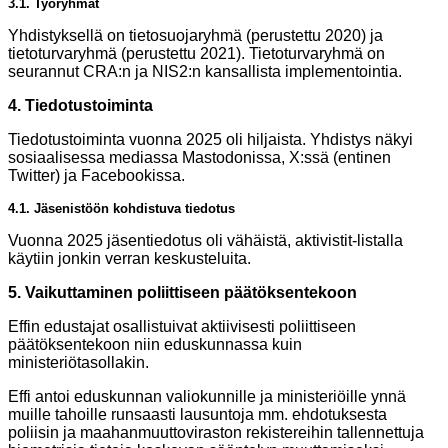
3.1. Työryhmät
Yhdistyksellä on tietosuojaryhmä (perustettu 2020) ja
tietoturvaryhmä (perustettu 2021). Tietoturvaryhmä on
seurannut CRA:n ja NIS2:n kansallista implementointia.
4. Tiedotustoiminta
Tiedotustoiminta vuonna 2025 oli hiljaista. Yhdistys näkyi
sosiaalisessa mediassa Mastodonissa, X:ssä (entinen
Twitter) ja Facebookissa.
4.1. Jäsenistöön kohdistuva tiedotus
Vuonna 2025 jäsentiedotus oli vähäistä, aktivistit-listalla
käytiin jonkin verran keskusteluita.
5. Vaikuttaminen poliittiseen päätöksentekoon
Effin edustajat osallistuivat aktiivisesti poliittiseen
päätöksentekoon niin eduskunnassa kuin
ministeriötasollakin.
Effi antoi eduskunnan valiokunnille ja ministeriöille ynnä
muille tahoille runsaasti lausuntoja mm. ehdotuksesta
poliisin ja maahanmuuttoviraston rekistereihin tallennettuja