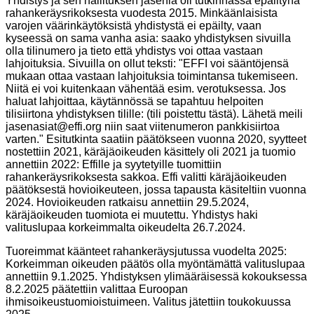
Yhdistys ja sen hallituksen jäseniä oli tutkinnassa epäiltynä
rahankeräysrikoksesta vuodesta 2015. Minkäänlaisista
varojen väärinkäytöksistä yhdistystä ei epäilty, vaan
kyseessä on sama vanha asia: saako yhdistyksen sivuilla
olla tilinumero ja tieto että yhdistys voi ottaa vastaan
lahjoituksia. Sivuilla on ollut teksti: "EFFI voi sääntöjensä
mukaan ottaa vastaan lahjoituksia toimintansa tukemiseen.
Niitä ei voi kuitenkaan vähentää esim. verotuksessa. Jos
haluat lahjoittaa, käytännössä se tapahtuu helpoiten
tilisiirtona yhdistyksen tilille: (tili poistettu tästä). Lähetä meili
jasenasiat@effi.org niin saat viitenumeron pankkisiirtoa
varten." Esitutkinta saatiin päätökseen vuonna 2020, syytteet
nostettiin 2021, käräjäoikeuden käsittely oli 2021 ja tuomio
annettiin 2022: Effille ja syytetyille tuomittiin
rahankeräysrikoksesta sakkoa. Effi valitti käräjäoikeuden
päätöksestä hovioikeuteen, jossa tapausta käsiteltiin vuonna
2024. Hovioikeuden ratkaisu annettiin 29.5.2024,
käräjäoikeuden tuomiota ei muutettu. Yhdistys haki
valituslupaa korkeimmalta oikeudelta 26.7.2024.
Tuoreimmat käänteet rahankeräysjutussa vuodelta 2025:
Korkeimman oikeuden päätös olla myöntämättä valituslupaa
annettiin 9.1.2025. Yhdistyksen ylimääräisessä kokouksessa
8.2.2025 päätettiin valittaa Euroopan
ihmisoikeustuomioistuimeen. Valitus jätettiin toukokuussa